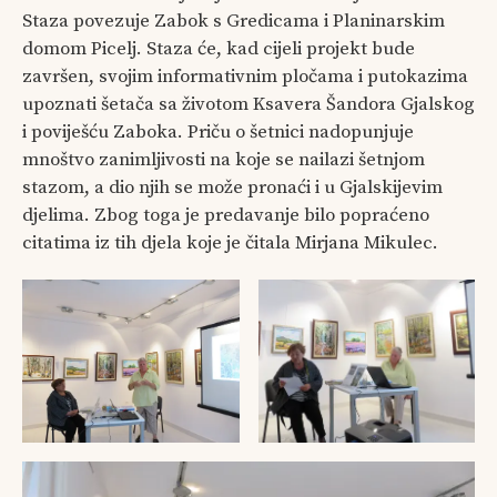
Staza povezuje Zabok s Gredicama i Planinarskim
domom Picelj. Staza će, kad cijeli projekt bude
završen, svojim informativnim pločama i putokazima
upoznati šetača sa životom Ksavera Šandora Gjalskog
i poviješću Zaboka. Priču o šetnici nadopunjuje
mnoštvo zanimljivosti na koje se nailazi šetnjom
stazom, a dio njih se može pronaći i u Gjalskijevim
djelima. Zbog toga je predavanje bilo popraćeno
citatima iz tih djela koje je čitala Mirjana Mikulec.